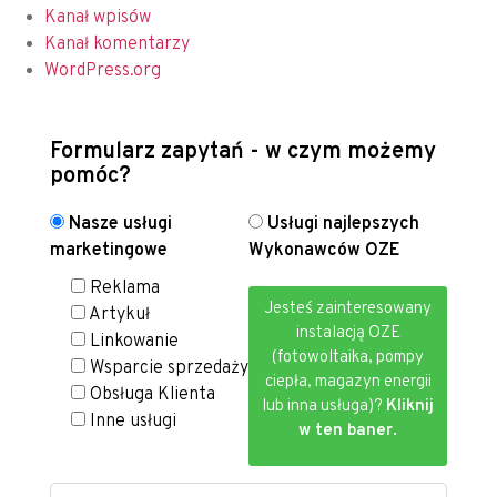
Kanał wpisów
Kanał komentarzy
WordPress.org
Formularz zapytań - w czym możemy
pomóc?
Nasze usługi
Usługi najlepszych
marketingowe
Wykonawców OZE
Reklama
Jesteś zainteresowany
Artykuł
instalacją OZE
Linkowanie
(fotowoltaika, pompy
Wsparcie sprzedaży
ciepła, magazyn energii
Obsługa Klienta
lub inna usługa)?
Kliknij
Inne usługi
w ten baner.