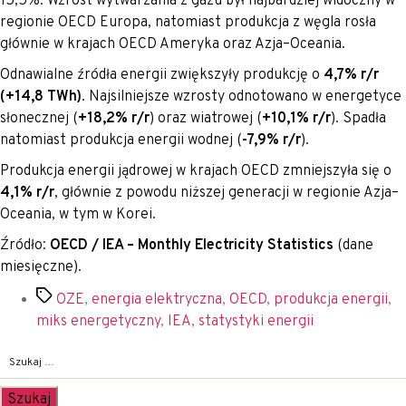
15,5%. Wzrost wytwarzania z gazu był najbardziej widoczny w
regionie OECD Europa, natomiast produkcja z węgla rosła
głównie w krajach OECD Ameryka oraz Azja–Oceania.
Odnawialne źródła energii zwiększyły produkcję o
4,7% r/r
(+14,8 TWh)
. Najsilniejsze wzrosty odnotowano w energetyce
słonecznej (
+18,2% r/r
) oraz wiatrowej (
+10,1% r/r
). Spadła
natomiast produkcja energii wodnej (
-7,9% r/r
).
Produkcja energii jądrowej w krajach OECD zmniejszyła się o
4,1% r/r
, głównie z powodu niższej generacji w regionie Azja–
Oceania, w tym w Korei.
Źródło:
OECD / IEA – Monthly Electricity Statistics
(dane
miesięczne).
Tagi
OZE
,
energia elektryczna
,
OECD
,
produkcja energii
,
miks energetyczny
,
IEA
,
statystyki energii
Szukaj: