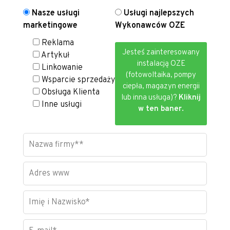
Nasze usługi
Usługi najlepszych
marketingowe
Wykonawców OZE
Reklama
Jesteś zainteresowany
Artykuł
instalacją OZE
Linkowanie
(fotowoltaika, pompy
Wsparcie sprzedaży
ciepła, magazyn energii
Obsługa Klienta
lub inna usługa)?
Kliknij
Inne usługi
w ten baner.