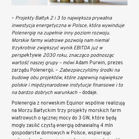
–
Projekty Bałtyk 2 i 3 to największa prywatna
inwestycja energetyczna w Polsce, która wywinduje
Polenergię na zupełnie inny poziom rozwoju.
Morskie farmy wiatrowe pozwolą nam niemal
trzykrotnie zwiększyć wynik EBITDA
już w
perspe
ktywie
2030 roku, znacząco podnosząc
wartość naszej grupy – mówi
Adam Purwin, prezes
zarządu Polenergii. –
Zabezpieczyliśmy środki na
budowę obu projektów, które zapewnią największe
polskie i międzynarodowe instytucje finansowe i to
na bardzo dobrych warunkach –
dodaje.
Polenergia z norweskim Equinor wspólnie realizują
na Morzu Bałtyckim trzy projekty morskich farm
wiatrowych o łącznej mocy do 3 GW, które będą
mogły zasilić czystą energią odnawialną 4 mln
gospodarstw domowych w Polsce, wspierając