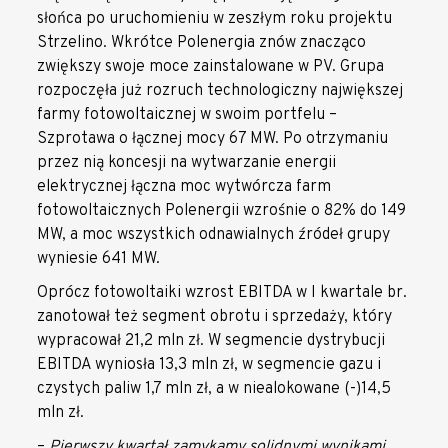
słońca po uruchomieniu w zeszłym roku projektu
Strzelino. Wkrótce Polenergia znów znacząco
zwiększy swoje moce zainstalowane w PV. Grupa
rozpoczęła już rozruch technologiczny największej
farmy fotowoltaicznej w swoim portfelu –
Szprotawa o łącznej mocy 67 MW. Po otrzymaniu
przez nią koncesji na wytwarzanie energii
elektrycznej łączna moc wytwórcza farm
fotowoltaicznych Polenergii wzrośnie o 82% do 149
MW, a moc wszystkich odnawialnych źródeł grupy
wyniesie 641 MW.
Oprócz fotowoltaiki wzrost EBITDA w I kwartale br.
zanotował też segment obrotu i sprzedaży, który
wypracował 21,2 mln zł. W segmencie dystrybucji
EBITDA wyniosła 13,3 mln zł, w segmencie gazu i
czystych paliw 1,7 mln zł, a w niealokowane (-)14,5
mln zł.
–
Pierwszy kwartał zamykamy solidnymi wynikami,