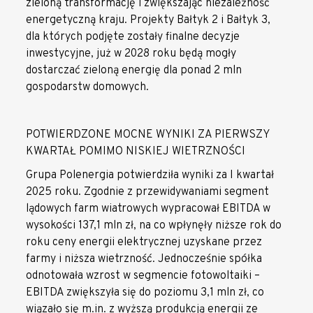
zieloną transformację i zwiększając niezależność
energetyczną kraju. Projekty Bałtyk 2 i Bałtyk 3,
dla których podjęte zostały finalne decyzje
inwestycyjne, już w 2028 roku będą mogły
dostarczać zieloną energię dla ponad 2 mln
gospodarstw domowych.
POTWIERDZONE MOCNE WYNIKI ZA PIERWSZY
KWARTAŁ POMIMO NISKIEJ WIETRZNOŚCI
Grupa Polenergia potwierdziła wyniki za I kwartał
2025 roku. Zgodnie z przewidywaniami segment
lądowych farm wiatrowych wypracował EBITDA w
wysokości 137,1 mln zł, na co wpłynęły niższe rok do
roku ceny energii elektrycznej uzyskane przez
farmy i niższa wietrzność. Jednocześnie spółka
odnotowała wzrost w segmencie fotowoltaiki –
EBITDA zwiększyła się do poziomu 3,1 mln zł, co
wiązało się m.in. z wyższą produkcją energii ze