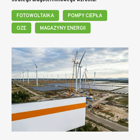
strategii długoterminowego wzrostu.
FOTOWOLTAIKA
POMPY CIEPŁA
OZE
MAGAZYNY ENERGII