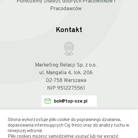
Pomożemy znaleźć dobrych Pracowników i
Pracodawców
Kontakt
Marketing Relacji Sp. z o.o.
ul. Mangalia 4, lok. 206
02-758 Warszawa
NIP 9512275561
bok@top-oze.pl
Strona wykorzystuje pliki cookie do poprawnego działania,
dopasowania interesujących Cię treści oraz do analizy ruchu w
niniejszej witrynie.
Pliki cookies możesz samodzielnie usunąć lub nie wyrazić
Copyright © 2021 TOP-OZE.pl • Wszelkie prawa