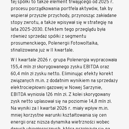
tej spółki to także element trwającego od 2025 r.
procesu porządkowania portfela aktywów, tak by
wspierał przyszłe przychody, przynosząc zakładane
stopy zwrotu, a także wpisywał się w strategię na
lata 2025-2030. Efektem tego przeglądu była
również sprzedaż spółki z segmentu
prosumenckiego, Polenergii Fotowoltaika,
sfinalizowana już w II kwartale.
W I kwartale 2026 r. grupa Polenergia wypracowała
155,4 mln zł skorygowanego zysku EBITDA oraz
60,4 mln zł zysku netto. Eliminując efekty korekt
związanych m.in. z dodatnim wynikiem na sprzedaży
elektrociepłowni gazowej w Nowej Sarzynie,
EBITDA wyniosła 126 mln zł. Z kolei skorygowany
zysk netto uplasował się na poziomie 14,8 mln zł.
Na wyniki za I kwartał 2026 r. miały wpływ m.in.
mniej korzystne warunki kształtowania się cen
energii oraz niższa dynamika wietrzności wobec