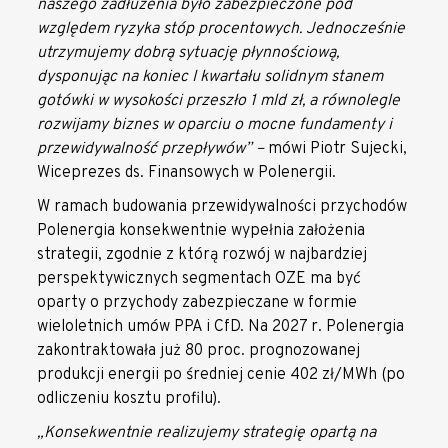
naszego zadłużenia było zabezpieczone pod
względem ryzyka stóp procentowych. Jednocześnie
utrzymujemy dobrą sytuację płynnościową,
dysponując na koniec I kwartału solidnym stanem
gotówki w wysokości przeszło 1 mld zł, a równolegle
rozwijamy biznes w oparciu o mocne fundamenty i
przewidywalność przepływów” –
mówi Piotr Sujecki,
Wiceprezes ds. Finansowych w Polenergii.
W ramach budowania przewidywalności przychodów
Polenergia konsekwentnie wypełnia założenia
strategii, zgodnie z którą rozwój w najbardziej
perspektywicznych segmentach OZE ma być
oparty o przychody zabezpieczane w formie
wieloletnich umów PPA i CfD. Na 2027 r. Polenergia
zakontraktowała już 80 proc. prognozowanej
produkcji energii po średniej cenie 402 zł/MWh (po
odliczeniu kosztu profilu).
„Konsekwentnie realizujemy strategię opartą na